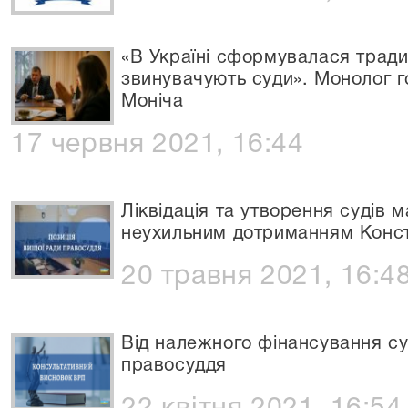
«В Україні сформувалася тради
звинувачують суди». Монолог г
Моніча
17 червня 2021, 16:44
Ліквідація та утворення судів 
неухильним дотриманням Констит
20 травня 2021, 16:4
Від належного фінансування су
правосуддя