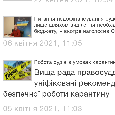
22 квітня 2021, 16:54
Питання недофінансування суд
лише шляхом виділення необхід
бюджету, – вкотре наголосив 
06 квітня 2021, 11:05
Робота судів в умовах каранти
Вища рада правосудд
уніфіковані рекоменд
безпечної роботи карантину
05 квітня 2021, 11:03