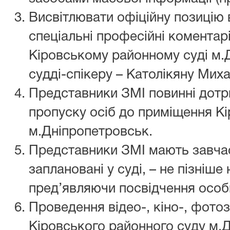
Висвітлювати офіційну позицію в
спеціальні професійні коментар
Кіровському районному суді м.
судді-спікеру – Католікяну Мих
Представники ЗМІ повинні дотр
пропуску осіб до приміщення К
м.Дніпропетровськ.
Представники ЗМІ мають завчас
заплановані у суді, – не пізніше
пред’являючи посвідчення особ
Проведення відео-, кіно-, фото
Кіровського районного суду м.Д