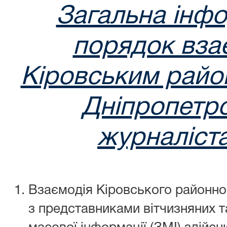
Загальна інфо
порядок взає
Кіровським райо
Дніпропетро
журналіст
Взаємодія Кіровського районно
з представниками вітчизняних т