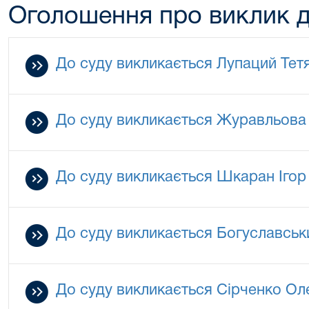
Оголошення про виклик д
До суду викликається Лупаций Тетя
До суду викликається Журавльова
До суду викликається Шкаран Ігор
До суду викликається Богуславськ
До суду викликається Сірченко Ол