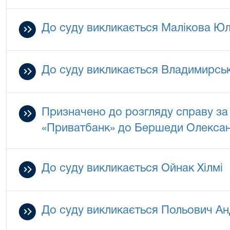
До суду викликається Малікова Юл
До суду викликається Владимирськ
Призначено до розгляду справу з
«Приватбанк» до Бершеди Олексан
До суду викликається Ойнак Хілмі
До суду викликається Польович Ан