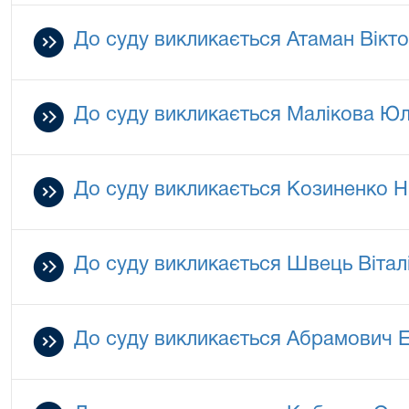
До суду викликається Атаман Вік
До суду викликається Малікова Юл
До суду викликається Козиненко Н
До суду викликається Швець Вітал
До суду викликається Абрамович 