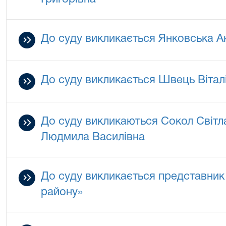
До суду викликається Янковська А
До суду викликається Швець Вітал
До суду викликаються Сокол Світл
Людмила Василівна
До суду викликається представни
району»