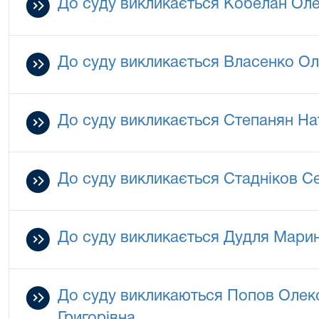
До суду викликається Кобелан Оле
До суду викликається Власенко Ол
До суду викликається Степанян На
До суду викликається Стадніков Се
До суду викликається Дудля Мари
До суду викликаються Попов Олекс
Григорівна