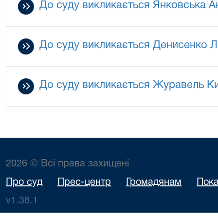
До суду викликається Янковська А
До суду викликається Денисенко Л
До суду викликається Журавель К
2026 © Всі права захищені
Про суд
Прес-центр
Громадянам
Пока
v1.38.1