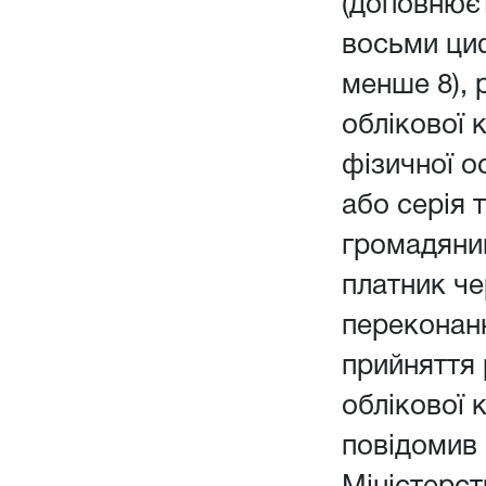
(доповнюєт
восьми ци
менше 8), 
облікової 
фізичної о
або серія 
громадянин
платник чер
переконанн
прийняття
облікової 
повідомив 