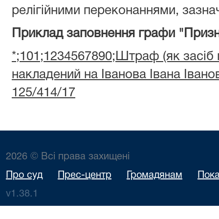
релігійними переконаннями, зазнач
Приклад заповнення графи "Призн
*;101;1234567890;Штраф (як засіб
накладений на Іванова Івана Іван
125/414/17
2026 © Всі права захищені
Про суд
Прес-центр
Громадянам
Пока
v1.38.1