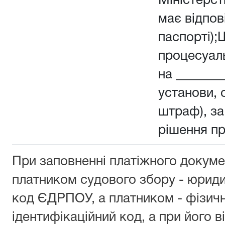
Міністерств
має відпов
паспорті);
процесуал
на _______
установи, о
штраф), з
рішення п
При заповненні платіжного докуме
платником судового збору - юрид
код ЄДРПОУ, а платником - фізич
ідентифікаційний код, а при його ві