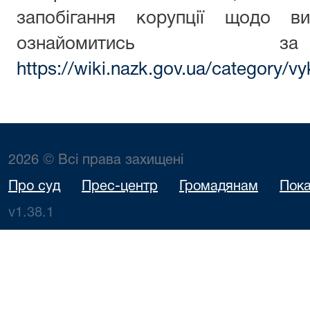
запобігання корупції щодо ви
ознайомитись з
https://wiki.nazk.gov.ua/category/vy
2026 © Всі права захищені
Про суд
Прес-центр
Громадянам
Пока
v1.38.1