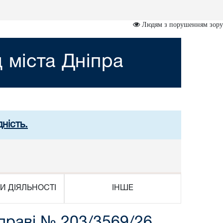
Людям з порушенням зору
 міста Дніпра
ність.
И ДІЯЛЬНОСТІ
ІНШЕ
раві № 203/3569/26