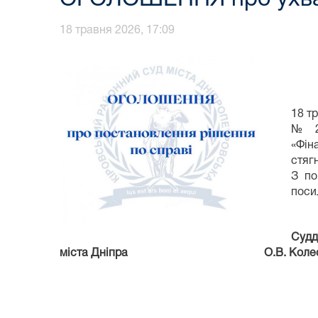
18 травня 2026, 17:09
18 т
№ 2/
«Фін
стяг
З по
поси
Судд
міста Дніпра О.В. Колесні