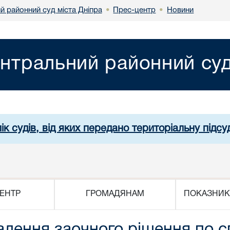
й районний суд міста Дніпра
Прес-центр
Новини
•
•
нтральний районний суд
ік судів, від яких передано територіальну підсуд
ЕНТР
ГРОМАДЯНАМ
ПОКАЗНИК
ння заочного рішення по сп