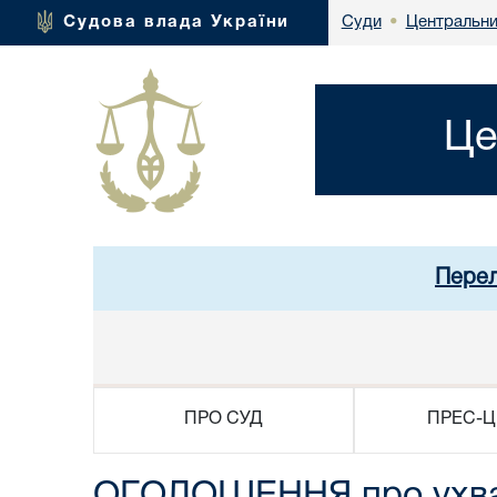
Центральни
Судова влада України
Суди
•
Це
Перел
ПРО СУД
ПРЕС-Ц
ОГОЛОШЕННЯ про ухвале