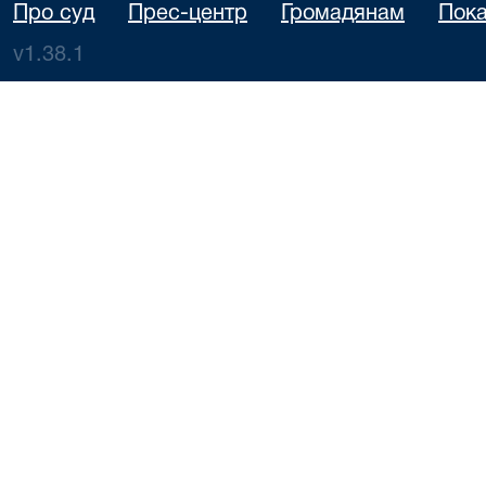
Про суд
Прес-центр
Громадянам
Пока
v1.38.1