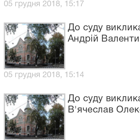
05 грудня 2018, 15:17
До суду викли
Андрій Валент
05 грудня 2018, 15:14
До суду виклик
В'ячеслав Олек