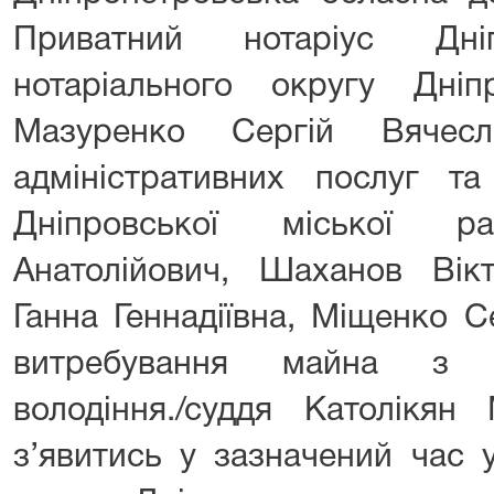
Приватний нотаріус Дніп
нотаріального округу Дніпр
Мазуренко Сергій Вячесл
адміністративних послуг та
Дніпровської міської р
Анатолійович, Шаханов Вікт
Ганна Геннадіївна, Міщенко С
витребування майна з ч
володіння./суддя Католікян
з’явитись у зазначений час 