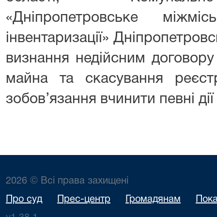
«Дніпропетровське міжмі
інвентаризації» Дніпропетровс
визнання недійсним договору
майна та скасування реєстр
зобов’язання вчинити певні дії
2026 © Всі права захищені
Про суд
Прес-центр
Громадянам
Пока