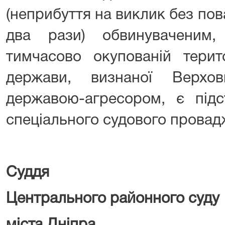
(неприбуття на виклик без по
два рази) обвинуваченим
тимчасово окупованій терито
держави, визнаної Верхо
державою-агресором, є підс
спеціального судового провад
Суддя
Центрального районного суду