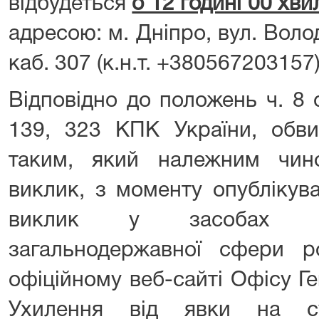
відбудеться
о 12 годині 00 хв
адресою: м. Дніпро, вул. Вол
каб. 307 (к.н.т. +380567203157
Відповідно до положень ч. 8 ст
139, 323 КПК України, обви
таким, який належним чин
виклик, з моменту опублікув
виклик у засобах ма
загальнодержавної сфери 
офіційному веб-сайті Офісу Г
Ухилення від явки на с