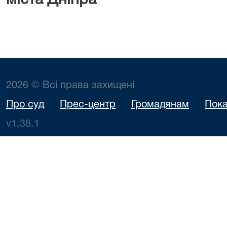
міста Дніпра
Г
2026 © Всі права захищені
Про суд
Прес-центр
Громадянам
Пока
v1.38.1