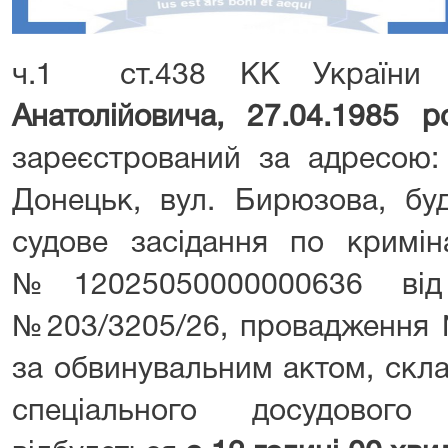
ч.1 ст.438 КК України
С
Анатолійовича, 27.04.1985 
зареєстрований за адресою:
Донецьк, вул. Бирюзова, буд
судове засідання по кримі
№12025050000000636 від 
№203/3205/26, провадження 
за обвинувальним актом, скл
спеціального досудового