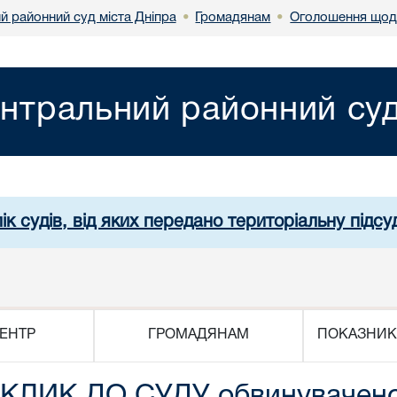
й районний суд міста Дніпра
Громадянам
Оголошення щод
•
•
нтральний районний суд
ік судів, від яких передано територіальну підсуд
ЕНТР
ГРОМАДЯНАМ
ПОКАЗНИК
ИК ДО СУДУ обвинуваченого