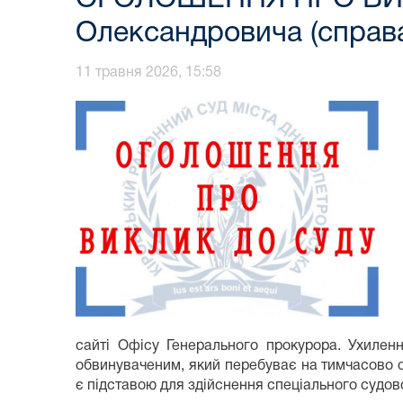
Олександровича (справ
11 травня 2026, 15:58
сайті Офісу Генерального прокурора. Ухилен
обвинуваченим, який перебуває на тимчасово о
є підставою для здійснення спеціального судо