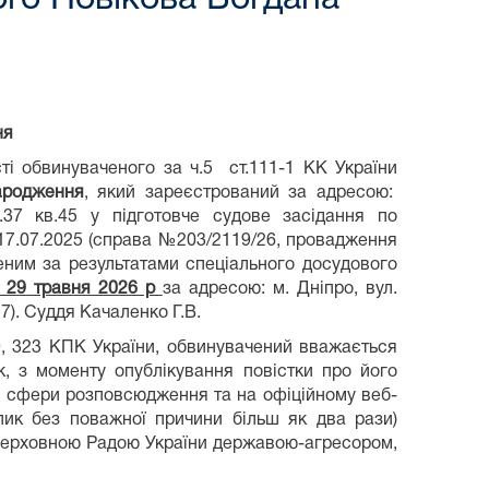
ня
ті обвинуваченого за ч.5 ст.111-1 КК України
ародження
, який зареєстрований за адресою:
.37 кв.45 у підготовче судове засідання по
7.07.2025 (справа №203/2119/26, провадження
еним за результатами спеціального досудового
н 29 травня 2026 р
за адресою: м. Дніпро, вул.
7). Суддя Качаленко Г.В.
 139, 323 КПК України, обвинувачений вважається
, з моменту опублікування повістки про його
ї сфери розповсюдження та на офіційному веб-
лик без поважної причини більш як два рази)
ї Верховною Радою України державою-агресором,