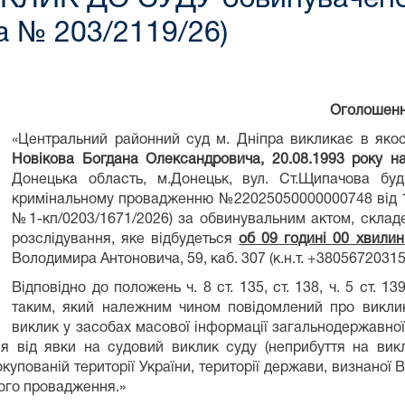
а № 203/2119/26)
Оголошен
«Центральний районний суд м. Дніпра викликає в якос
Новікова Богдана Олександровича, 20.08.1993 року н
Донецька область, м.Донецьк, вул. Ст.Щипачова буд
кримінальному провадженню №22025050000000748 від 1
№1-кп/0203/1671/2026) за обвинувальним актом, склад
розслідування, яке відбудеться
об 09 годині 00 хвили
Володимира Антоновича, 59, каб. 307 (к.н.т. +38056720315
Відповідно до положень ч. 8 ст. 135, ст. 138, ч. 5 ст.
таким, який належним чином повідомлений про виклик
виклик у засобах масової інформації загальнодержавно
ня від явки на судовий виклик суду (неприбуття на вик
купованій території України, території держави, визнано
вого провадження.»